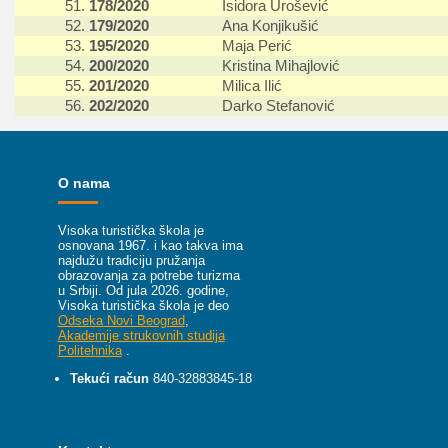
51.
178/2020
Isidora Urošević
52.
179/2020
Ana Konjikušić
53.
195/2020
Maja Perić
54.
200/2020
Kristina Mihajlović
55.
201/2020
Milica Ilić
56.
202/2020
Darko Stefanović
O nama
Visoka turistička škola je
osnovana 1967. i kao takva ima
najdužu tradiciju pružanja
obrazovanja za potrebe turizma
u Srbiji.
Od jula 2026. godine,
Visoka turistička škola je deo
Odseka Novi Beograd
,
Akademije strukovnih studija
Politehnika
.
Tekući račun
840-32883845-18