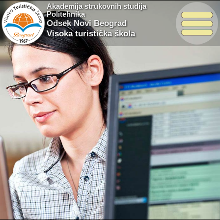
Akademija strukovnih studija
Politehnika
Odsek Novi Beograd
Visoka turistička škola