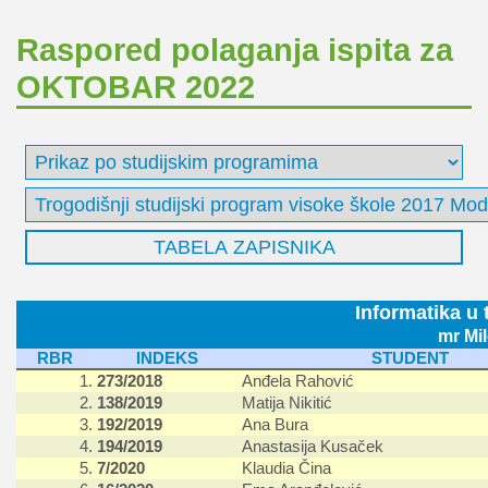
Raspored polaganja ispita za
OKTOBAR 2022
Informatika u
mr Mil
RBR
INDEKS
STUDENT
1.
273/2018
Anđela Rahović
2.
138/2019
Matija Nikitić
3.
192/2019
Ana Bura
4.
194/2019
Anastasija Kusaček
5.
7/2020
Klaudia Čina