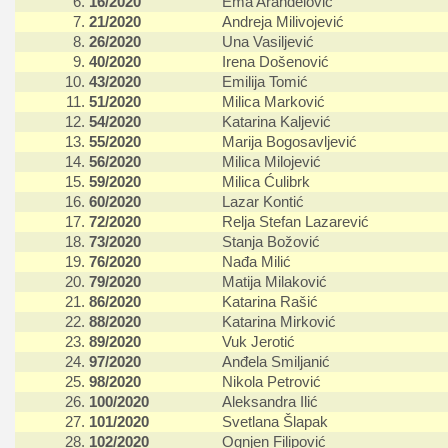
6.
16/2020
Ema Aranđelović
7.
21/2020
Andreja Milivojević
8.
26/2020
Una Vasiljević
9.
40/2020
Irena Došenović
10.
43/2020
Emilija Tomić
11.
51/2020
Milica Marković
12.
54/2020
Katarina Kaljević
13.
55/2020
Marija Bogosavljević
14.
56/2020
Milica Milojević
15.
59/2020
Milica Ćulibrk
16.
60/2020
Lazar Kontić
17.
72/2020
Relja Stefan Lazarević
18.
73/2020
Stanja Božović
19.
76/2020
Nađa Milić
20.
79/2020
Matija Milaković
21.
86/2020
Katarina Rašić
22.
88/2020
Katarina Mirković
23.
89/2020
Vuk Jerotić
24.
97/2020
Anđela Smiljanić
25.
98/2020
Nikola Petrović
26.
100/2020
Aleksandra Ilić
27.
101/2020
Svetlana Šlapak
28.
102/2020
Ognjen Filipović