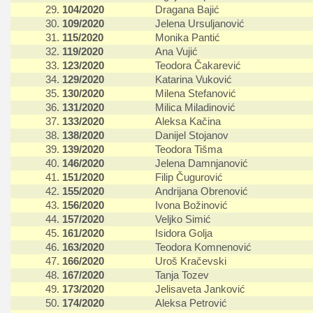
29.
104/2020
Dragana Bajić
30.
109/2020
Jelena Ursuljanović
31.
115/2020
Monika Pantić
32.
119/2020
Ana Vujić
33.
123/2020
Teodora Čakarević
34.
129/2020
Katarina Vuković
35.
130/2020
Milena Stefanović
36.
131/2020
Milica Miladinović
37.
133/2020
Aleksa Kačina
38.
138/2020
Danijel Stojanov
39.
139/2020
Teodora Tišma
40.
146/2020
Jelena Damnjanović
41.
151/2020
Filip Čugurović
42.
155/2020
Andrijana Obrenović
43.
156/2020
Ivona Božinović
44.
157/2020
Veljko Simić
45.
161/2020
Isidora Golja
46.
163/2020
Teodora Komnenović
47.
166/2020
Uroš Kračevski
48.
167/2020
Tanja Tozev
49.
173/2020
Jelisaveta Janković
50.
174/2020
Aleksa Petrović