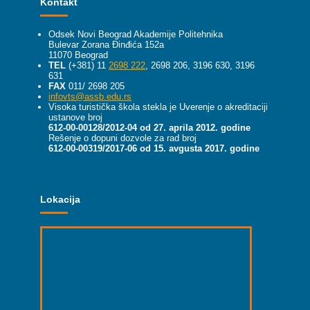
Kontakt
Odsek Novi Beograd Akademije Politehnika
Bulevar Zorana Đinđića 152a
11070 Beograd
TEL
(+381) 11
2698 222
, 2698 206, 3196 630, 3196
631
FAX
011/ 2698 205
infovts@assb.edu.rs
Visoka turistička škola stekla je Uverenje o akreditaciji
ustanove broj
612-00-00128/2012-04 od 27. aprila 2012. godine
Rešenje o dopuni dozvole za rad broj
612-00-00319/2017-06 od 15. avgusta 2017. godine
Lokacija