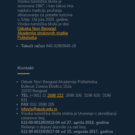
Visoka turistička škola je
osnovana 1967. i kao takva ima
najdužu tradiciju pružanja
obrazovanja za potrebe turizma
u Srbiji.
Od jula 2026. godine,
Visoka turistička škola je deo
Odseka Novi Beograd
,
Akademije strukovnih studija
Politehnika
.
Tekući račun
840-32883845-18
Kontakt
Odsek Novi Beograd Akademije Politehnika
Bulevar Zorana Đinđića 152a
11070 Beograd
TEL
(+381) 11
2698 222
, 2698 206, 3196 630, 3196
631
FAX
011/ 2698 205
infovts@assb.edu.rs
Visoka turistička škola stekla je Uverenje o akreditaciji
ustanove broj
612-00-00128/2012-04 od 27. aprila 2012. godine
Rešenje o dopuni dozvole za rad broj
612-00-00319/2017-06 od 15. avgusta 2017. godine