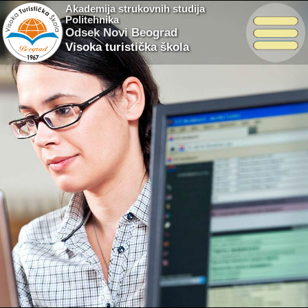
Akademija strukovnih studija
Politehnika
Odsek Novi Beograd
Visoka turistička škola