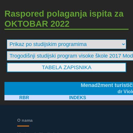
Raspored polaganja ispita za
OKTOBAR 2022
Menadžment turistič
dr Viol
RBR
INDEKS
O nama