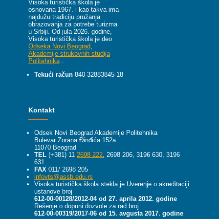
Visoka turistička škola je
osnovana 1967. i kao takva ima
najdužu tradiciju pružanja
obrazovanja za potrebe turizma
u Srbiji.
Od jula 2026. godine,
Visoka turistička škola je deo
Odseka Novi Beograd
,
Akademije strukovnih studija
Politehnika
.
Tekući račun
840-32883845-18
Kontakt
Odsek Novi Beograd Akademije Politehnika
Bulevar Zorana Đinđića 152a
11070 Beograd
TEL
(+381) 11
2698 222
, 2698 206, 3196 630, 3196
631
FAX
011/ 2698 205
infovts@assb.edu.rs
Visoka turistička škola stekla je Uverenje o akreditaciji
ustanove broj
612-00-00128/2012-04 od 27. aprila 2012. godine
Rešenje o dopuni dozvole za rad broj
612-00-00319/2017-06 od 15. avgusta 2017. godine