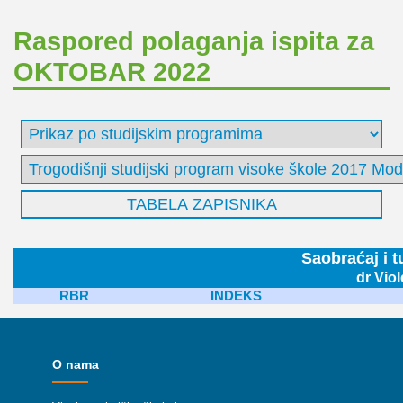
Raspored polaganja ispita za
OKTOBAR 2022
Saobraćaj i 
dr Viol
RBR
INDEKS
O nama