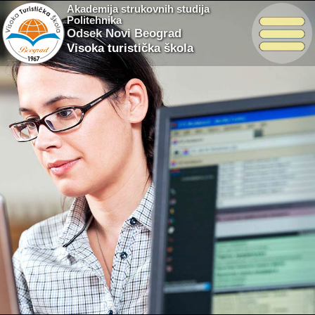
Akademija strukovnih studija
Politehnika
Odsek Novi Beograd
Visoka turistička škola