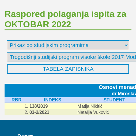
Raspored polaganja ispita za
OKTOBAR 2022
Osnovi menad
dr Mirosla
RBR
INDEKS
STUDENT
1.
138/2019
Matija Nikitić
2.
03-2/2021
Natalija Vuković
O nama