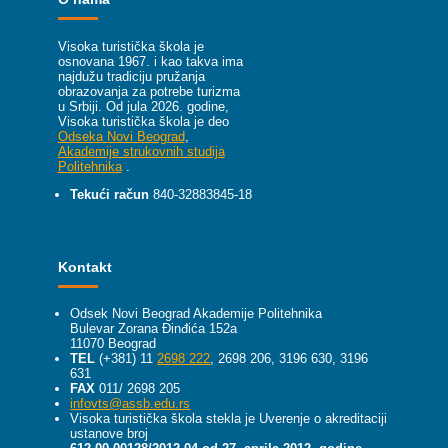
Visoka turistička škola je
osnovana 1967. i kao takva ima
najdužu tradiciju pružanja
obrazovanja za potrebe turizma
u Srbiji.
Od jula 2026. godine,
Visoka turistička škola je deo
Odseka Novi Beograd
,
Akademije strukovnih studija
Politehnika
.
Tekući račun
840-32883845-18
Kontakt
Odsek Novi Beograd Akademije Politehnika
Bulevar Zorana Đinđića 152a
11070 Beograd
TEL
(+381) 11
2698 222
, 2698 206, 3196 630, 3196
631
FAX
011/ 2698 205
infovts@assb.edu.rs
Visoka turistička škola stekla je Uverenje o akreditaciji
ustanove broj