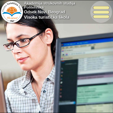
Akademija strukovnih studija
Politehnika
Odsek Novi Beograd
Visoka turistička škola