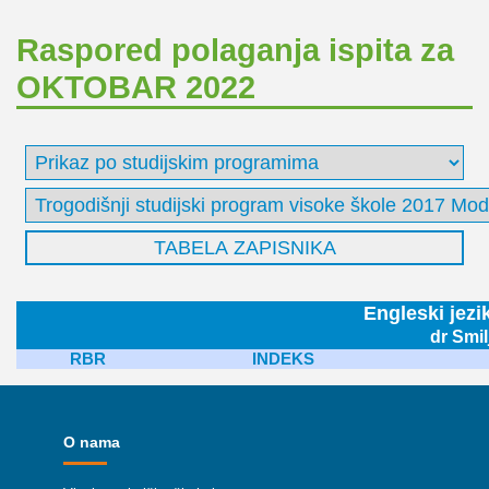
Raspored polaganja ispita za
OKTOBAR 2022
Engleski jezi
dr Smil
RBR
INDEKS
O nama