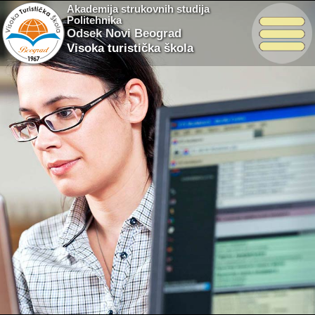
Akademija strukovnih studija
Politehnika
Odsek Novi Beograd
Visoka turistička škola