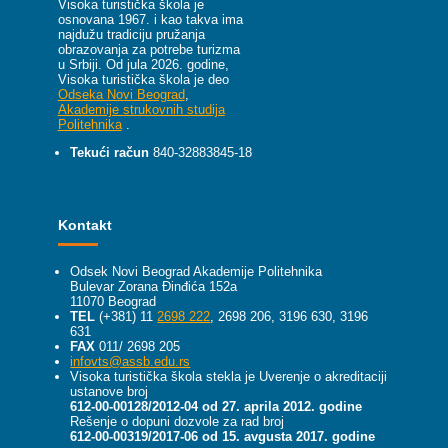
Visoka turistička škola je
osnovana 1967. i kao takva ima
najdužu tradiciju pružanja
obrazovanja za potrebe turizma
u Srbiji.
Od jula 2026. godine,
Visoka turistička škola je deo
Odseka Novi Beograd
,
Akademije strukovnih studija
Politehnika
.
Tekući račun
840-32883845-18
Kontakt
Odsek Novi Beograd Akademije Politehnika
Bulevar Zorana Đinđića 152a
11070 Beograd
TEL
(+381) 11
2698 222
, 2698 206, 3196 630, 3196
631
FAX
011/ 2698 205
infovts@assb.edu.rs
Visoka turistička škola stekla je Uverenje o akreditaciji
ustanove broj
612-00-00128/2012-04 od 27. aprila 2012. godine
Rešenje o dopuni dozvole za rad broj
612-00-00319/2017-06 od 15. avgusta 2017. godine