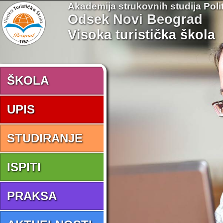
Akademija strukovnih studija Poli
Odsek Novi Beograd
Visoka turistička škola
ŠKOLA
UPIS
STUDIRANJE
ISPITI
PRAKSA