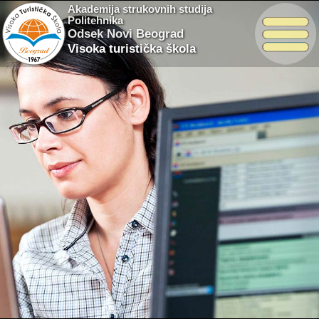
Akademija strukovnih studija
Politehnika
Odsek Novi Beograd
Visoka turistička škola