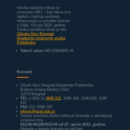
Visoka turistička škola je
osnovana 1967. i kao takva ima
najdužu tradiciju pružanja
obrazovanja za potrebe turizma
u Srbiji.
Od jula 2026. godine,
Visoka turistička škola je deo
Odseka Novi Beograd
,
Akademije strukovnih studija
Politehnika
.
Tekući račun
840-32883845-18
Kontakt
Odsek Novi Beograd Akademije Politehnika
Bulevar Zorana Đinđića 152a
11070 Beograd
TEL
(+381) 11
2698 222
, 2698 206, 3196 630, 3196
631
FAX
011/ 2698 205
infovts@assb.edu.rs
Visoka turistička škola stekla je Uverenje o akreditaciji
ustanove broj
612-00-00128/2012-04 od 27. aprila 2012. godine
Rešenje o dopuni dozvole za rad broj