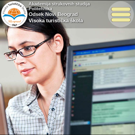
Akademija strukovnih studija
Politehnika
Odsek Novi Beograd
Visoka turistička škola