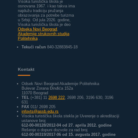
Visoka turistička škola je
osnovana 1967. i kao takva ima
najdužu tradiciju pružanja
obrazovanja za potrebe turizma
u Srbiji.
Od jula 2026. godine,
Visoka turistička škola je deo
Odseka Novi Beograd
,
Akademije strukovnih studija
Politehnika
.
Tekući račun
840-32883845-18
Kontakt
Odsek Novi Beograd Akademije Politehnika
Bulevar Zorana Đinđića 152a
11070 Beograd
TEL
(+381) 11
2698 222
, 2698 206, 3196 630, 3196
631
FAX
011/ 2698 205
infovts@assb.edu.rs
Visoka turistička škola stekla je Uverenje o akreditaciji
ustanove broj
612-00-00128/2012-04 od 27. aprila 2012. godine
Rešenje o dopuni dozvole za rad broj
612-00-00319/2017-06 od 15. avgusta 2017. godine