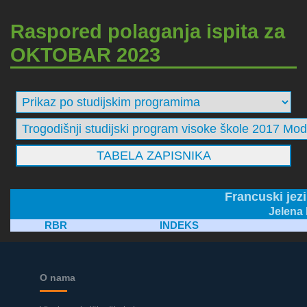
Raspored polaganja ispita za
OKTOBAR 2023
Francuski jez
Jelena 
RBR
INDEKS
O nama