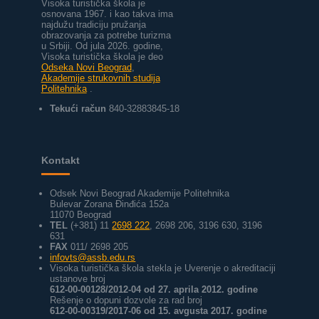
Visoka turistička škola je
osnovana 1967. i kao takva ima
najdužu tradiciju pružanja
obrazovanja za potrebe turizma
u Srbiji.
Od jula 2026. godine,
Visoka turistička škola je deo
Odseka Novi Beograd
,
Akademije strukovnih studija
Politehnika
.
Tekući račun
840-32883845-18
Kontakt
Odsek Novi Beograd Akademije Politehnika
Bulevar Zorana Đinđića 152a
11070 Beograd
TEL
(+381) 11
2698 222
, 2698 206, 3196 630, 3196
631
FAX
011/ 2698 205
infovts@assb.edu.rs
Visoka turistička škola stekla je Uverenje o akreditaciji
ustanove broj
612-00-00128/2012-04 od 27. aprila 2012. godine
Rešenje o dopuni dozvole za rad broj
612-00-00319/2017-06 od 15. avgusta 2017. godine