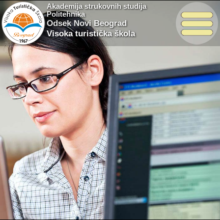
Akademija strukovnih studija
Politehnika
Odsek Novi Beograd
Visoka turistička škola