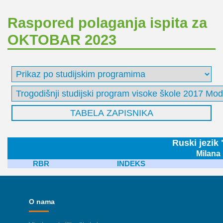
Raspored polaganja ispita za
OKTOBAR 2023
Ruski jezik
Milana
RBR
INDEKS
O nama