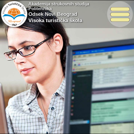
Akademija strukovnih studija
Politehnika
Odsek Novi Beograd
Visoka turistička škola