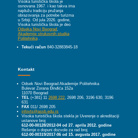
Visoka turistička škola je
osnovana 1967. i kao takva ima
najdužu tradiciju pružanja
obrazovanja za potrebe turizma
u Srbiji.
Od jula 2026. godine,
Visoka turistička škola je deo
Odseka Novi Beograd
,
Akademije strukovnih studija
Politehnika
.
Tekući račun
840-32883845-18
Kontakt
Odsek Novi Beograd Akademije Politehnika
Bulevar Zorana Đinđića 152a
11070 Beograd
TEL
(+381) 11
2698 222
, 2698 206, 3196 630, 3196
631
FAX
011/ 2698 205
infovts@assb.edu.rs
Visoka turistička škola stekla je Uverenje o akreditaciji
ustanove broj
612-00-00128/2012-04 od 27. aprila 2012. godine
Rešenje o dopuni dozvole za rad broj
612-00-00319/2017-06 od 15. avgusta 2017. godine