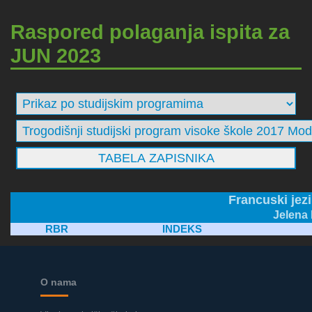
Raspored polaganja ispita za
JUN 2023
Francuski jez
Jelena 
RBR
INDEKS
O nama