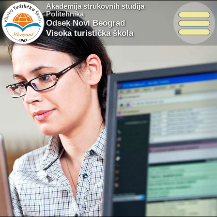
Akademija strukovnih studija
Politehnika
Odsek Novi Beograd
Visoka turistička škola