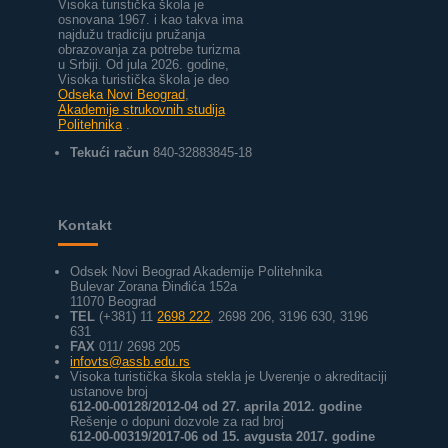
Visoka turistička škola je
osnovana 1967. i kao takva ima
najdužu tradiciju pružanja
obrazovanja za potrebe turizma
u Srbiji.
Od jula 2026. godine,
Visoka turistička škola je deo
Odseka Novi Beograd
,
Akademije strukovnih studija
Politehnika
.
Tekući račun
840-32883845-18
Kontakt
Odsek Novi Beograd Akademije Politehnika
Bulevar Zorana Đinđića 152a
11070 Beograd
TEL
(+381) 11
2698 222
, 2698 206, 3196 630, 3196
631
FAX
011/ 2698 205
infovts@assb.edu.rs
Visoka turistička škola stekla je Uverenje o akreditaciji
ustanove broj
612-00-00128/2012-04 od 27. aprila 2012. godine
Rešenje o dopuni dozvole za rad broj
612-00-00319/2017-06 od 15. avgusta 2017. godine