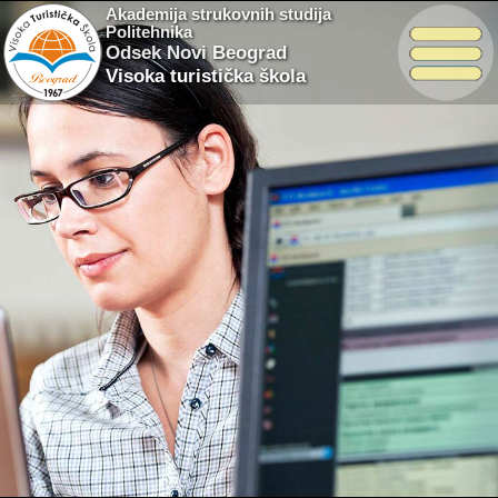
Akademija strukovnih studija
Politehnika
Odsek Novi Beograd
Visoka turistička škola