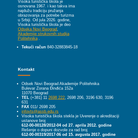
Visoka turistička škola je
osnovana 1967. i kao takva ima
najdužu tradiciju pružanja
obrazovanja za potrebe turizma
u Srbiji.
Od jula 2026. godine,
Visoka turistička škola je deo
Odseka Novi Beograd
,
Akademije strukovnih studija
Politehnika
.
Tekući račun
840-32883845-18
Kontakt
Odsek Novi Beograd Akademije Politehnika
Bulevar Zorana Đinđića 152a
11070 Beograd
TEL
(+381) 11
2698 222
, 2698 206, 3196 630, 3196
631
FAX
011/ 2698 205
infovts@assb.edu.rs
Visoka turistička škola stekla je Uverenje o akreditaciji
ustanove broj
612-00-00128/2012-04 od 27. aprila 2012. godine
Rešenje o dopuni dozvole za rad broj
612-00-00319/2017-06 od 15. avgusta 2017. godine