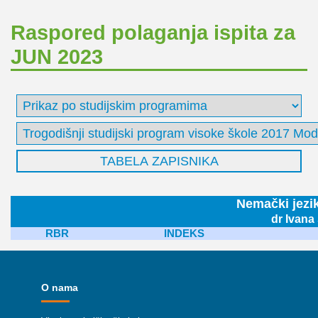
Raspored polaganja ispita za
JUN 2023
Nemački jezi
dr Ivana
RBR
INDEKS
O nama