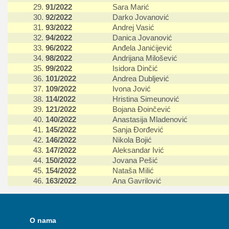
29.
91/2022
Sara Marić
30.
92/2022
Darko Jovanović
31.
93/2022
Andrej Vasić
32.
94/2022
Danica Jovanović
33.
96/2022
Anđela Janićijević
34.
98/2022
Andrijana Milošević
35.
99/2022
Isidora Dinčić
36.
101/2022
Andrea Dubljević
37.
109/2022
Ivona Jović
38.
114/2022
Hristina Simeunović
39.
121/2022
Bojana Đoinčević
40.
140/2022
Anastasija Mladenović
41.
145/2022
Sanja Đorđević
42.
146/2022
Nikola Bojić
43.
147/2022
Aleksandar Ivić
44.
150/2022
Jovana Pešić
45.
154/2022
Nataša Milić
46.
163/2022
Ana Gavrilović
O nama