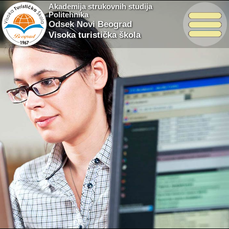
Akademija strukovnih studija
Politehnika
Odsek Novi Beograd
Visoka turistička škola