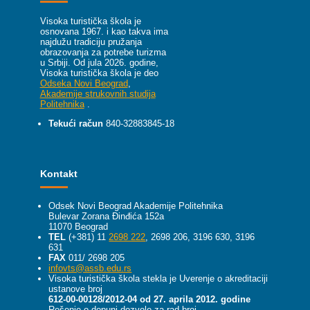
Visoka turistička škola je
osnovana 1967. i kao takva ima
najdužu tradiciju pružanja
obrazovanja za potrebe turizma
u Srbiji.
Od jula 2026. godine,
Visoka turistička škola je deo
Odseka Novi Beograd
,
Akademije strukovnih studija
Politehnika
.
Tekući račun
840-32883845-18
Kontakt
Odsek Novi Beograd Akademije Politehnika
Bulevar Zorana Đinđića 152a
11070 Beograd
TEL
(+381) 11
2698 222
, 2698 206, 3196 630, 3196
631
FAX
011/ 2698 205
infovts@assb.edu.rs
Visoka turistička škola stekla je Uverenje o akreditaciji
ustanove broj
612-00-00128/2012-04 od 27. aprila 2012. godine
Rešenje o dopuni dozvole za rad broj