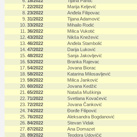
6.
18/2022
Tijana Pantić
7.
22/2022
Marija Keljević
8.
23/2022
Anđela Filipovac
9.
31/2022
Tijana Adamović
10.
33/2022
Mihailo Rodić
11.
36/2022
Milica Vukotić
12.
43/2022
Nikša Knežević
13.
46/2022
Anđela Stambolić
14.
47/2022
Darija Luković
15.
48/2022
Sanja Jakovljević
16.
53/2022
Branka Rajevac
17.
54/2022
Jovana Biorac
18.
58/2022
Katarina Milosavljević
19.
59/2022
Milica Janković
20.
60/2022
Jovana Kedžić
21.
65/2022
Nataša Muškinja
22.
71/2022
Svetlana Kovačević
23.
72/2022
Jovana Čanković
24.
74/2022
Đorđe Filipović
25.
76/2022
Aleksandra Bogdanović
26.
84/2022
Stevan Vidak
27.
87/2022
Ana Domazet
28.
89/2022
Teodora Udovičić