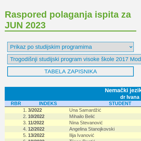
Raspored polaganja ispita za
JUN 2023
Nemački jezi
dr Ivana
RBR
INDEKS
STUDENT
1.
3/2022
Una Samardžić
2.
10/2022
Mihailo Belić
3.
11/2022
Nina Stevanović
4.
12/2022
Angelina Stanojkovski
5.
13/2022
Ilija Ivanović