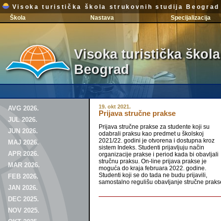
Visoka turistička škola strukovnih studija Beograd
Škola
Nastava
Specijalizacija
Visoka turistička škola
Beograd
19. okt 2021.
AVG 2026.
Prijava stručne prakse
JUL 2026.
Prijava stručne prakse za studente koji su
JUN 2026.
odabrali praksu kao predmet u školskoj
2021/22. godini je otvorena i dostupna kroz
MAJ 2026.
sistem Indeks. Studenti prijavljuju način
APR 2026.
organizacije prakse i period kada bi obavljali
stručnu praksu. On-line prijava prakse je
MAR 2026.
moguća do kraja februara 2022. godine.
Studenti koji se do tada ne budu prijavili,
FEB 2026.
samostalno regulišu obavljanje stručne praks
JAN 2026.
DEC 2025.
NOV 2025.