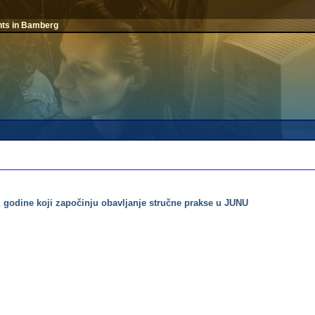
nts in Bamberg
godine koji započinju obavljanje stručne prakse u JUNU