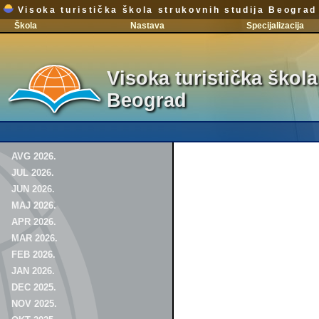
Visoka turistička škola strukovnih studija Beograd
Škola
Nastava
Specijalizacija
Visoka turistička škola
Beograd
AVG 2026.
JUL 2026.
JUN 2026.
MAJ 2026.
APR 2026.
MAR 2026.
FEB 2026.
JAN 2026.
DEC 2025.
NOV 2025.