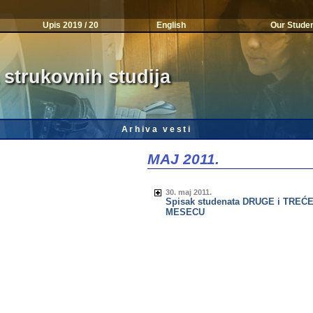
Upis 2019 / 20
English
Our Stude
 strukovnih studija
Arhiva vesti
MAJ 2011.
30. maj 2011.
Spisak studenata DRUGE i TREĆE 
MESECU