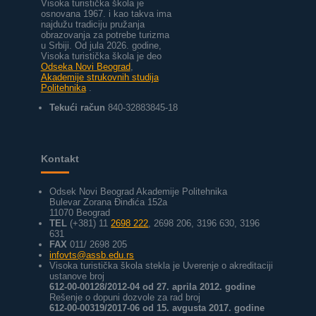
Visoka turistička škola je
osnovana 1967. i kao takva ima
najdužu tradiciju pružanja
obrazovanja za potrebe turizma
u Srbiji.
Od jula 2026. godine,
Visoka turistička škola je deo
Odseka Novi Beograd
,
Akademije strukovnih studija
Politehnika
.
Tekući račun
840-32883845-18
Kontakt
Odsek Novi Beograd Akademije Politehnika
Bulevar Zorana Đinđića 152a
11070 Beograd
TEL
(+381) 11
2698 222
, 2698 206, 3196 630, 3196
631
FAX
011/ 2698 205
infovts@assb.edu.rs
Visoka turistička škola stekla je Uverenje o akreditaciji
ustanove broj
612-00-00128/2012-04 od 27. aprila 2012. godine
Rešenje o dopuni dozvole za rad broj
612-00-00319/2017-06 od 15. avgusta 2017. godine