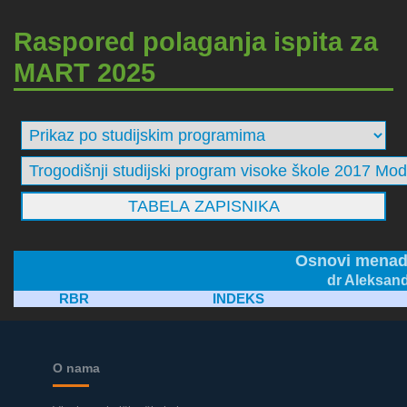
Raspored polaganja ispita za
MART 2025
Osnovi menad
dr Aleksand
RBR
INDEKS
O nama