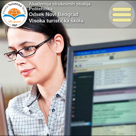
Akademija strukovnih studija
Politehnika
Odsek Novi Beograd
Visoka turistička škola