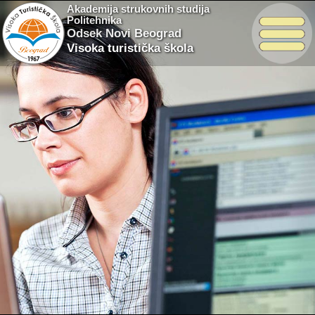
Akademija strukovnih studija
Politehnika
Odsek Novi Beograd
Visoka turistička škola