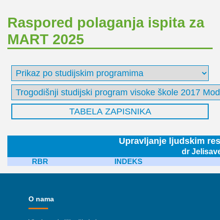
Raspored polaganja ispita za
MART 2025
Upravljanje ljudskim re
dr Jelisav
RBR
INDEKS
O nama