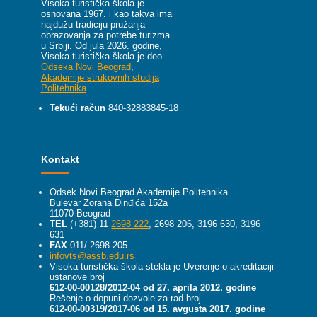
Visoka turistička škola je
osnovana 1967. i kao takva ima
najdužu tradiciju pružanja
obrazovanja za potrebe turizma
u Srbiji.
Od jula 2026. godine,
Visoka turistička škola je deo
Odseka Novi Beograd
,
Akademije strukovnih studija
Politehnika
.
Tekući račun
840-32883845-18
Kontakt
Odsek Novi Beograd Akademije Politehnika
Bulevar Zorana Đinđića 152a
11070 Beograd
TEL
(+381) 11
2698 222
, 2698 206, 3196 630, 3196
631
FAX
011/ 2698 205
infovts@assb.edu.rs
Visoka turistička škola stekla je Uverenje o akreditaciji
ustanove broj
612-00-00128/2012-04 od 27. aprila 2012. godine
Rešenje o dopuni dozvole za rad broj
612-00-00319/2017-06 od 15. avgusta 2017. godine