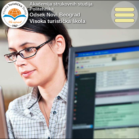
Akademija strukovnih studija
Politehnika
Odsek Novi Beograd
Visoka turistička škola