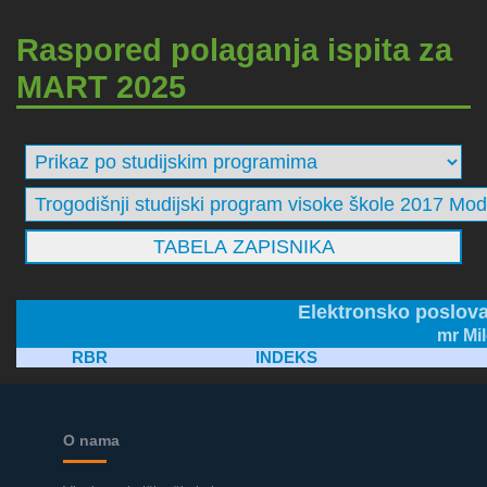
Raspored polaganja ispita za
MART 2025
Elektronsko poslova
mr Mil
RBR
INDEKS
O nama