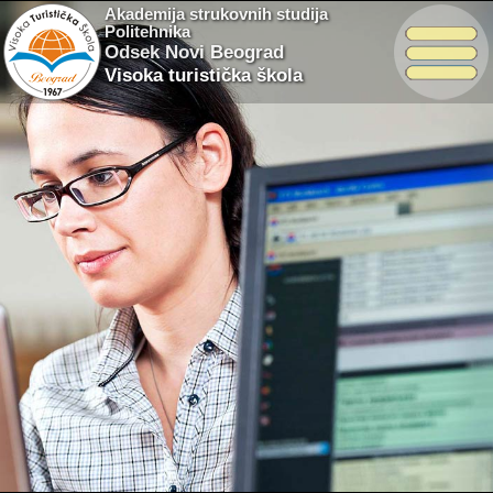
Akademija strukovnih studija
Politehnika
Odsek Novi Beograd
Visoka turistička škola