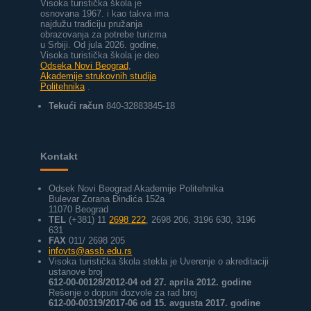
Visoka turistička škola je
osnovana 1967. i kao takva ima
najdužu tradiciju pružanja
obrazovanja za potrebe turizma
u Srbiji.
Od jula 2026. godine,
Visoka turistička škola je deo
Odseka Novi Beograd
,
Akademije strukovnih studija
Politehnika
.
Tekući račun
840-32883845-18
Kontakt
Odsek Novi Beograd Akademije Politehnika
Bulevar Zorana Đinđića 152a
11070 Beograd
TEL
(+381) 11
2698 222
, 2698 206, 3196 630, 3196
631
FAX
011/ 2698 205
infovts@assb.edu.rs
Visoka turistička škola stekla je Uverenje o akreditaciji
ustanove broj
612-00-00128/2012-04 od 27. aprila 2012. godine
Rešenje o dopuni dozvole za rad broj
612-00-00319/2017-06 od 15. avgusta 2017. godine