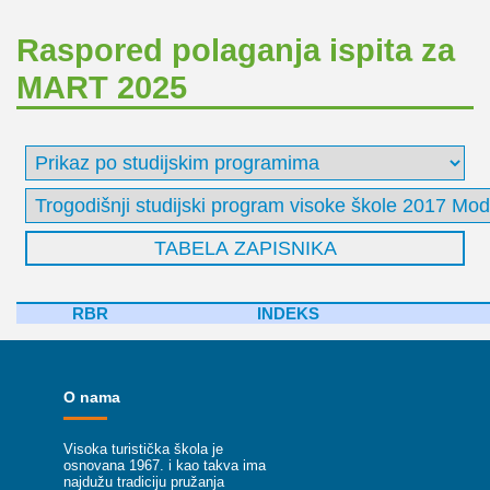
Raspored polaganja ispita za
MART 2025
RBR
INDEKS
O nama
Visoka turistička škola je
osnovana 1967. i kao takva ima
najdužu tradiciju pružanja