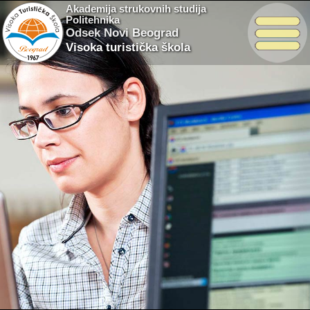
Akademija strukovnih studija
Politehnika
Odsek Novi Beograd
Visoka turistička škola