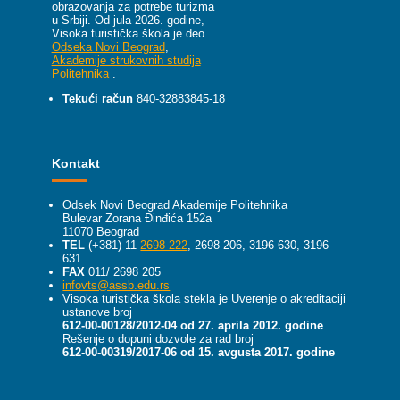
obrazovanja za potrebe turizma
u Srbiji.
Od jula 2026. godine,
Visoka turistička škola je deo
Odseka Novi Beograd
,
Akademije strukovnih studija
Politehnika
.
Tekući račun
840-32883845-18
Kontakt
Odsek Novi Beograd Akademije Politehnika
Bulevar Zorana Đinđića 152a
11070 Beograd
TEL
(+381) 11
2698 222
, 2698 206, 3196 630, 3196
631
FAX
011/ 2698 205
infovts@assb.edu.rs
Visoka turistička škola stekla je Uverenje o akreditaciji
ustanove broj
612-00-00128/2012-04 od 27. aprila 2012. godine
Rešenje o dopuni dozvole za rad broj
612-00-00319/2017-06 od 15. avgusta 2017. godine