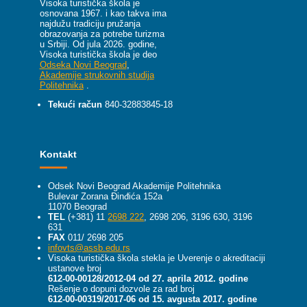
Visoka turistička škola je
osnovana 1967. i kao takva ima
najdužu tradiciju pružanja
obrazovanja za potrebe turizma
u Srbiji.
Od jula 2026. godine,
Visoka turistička škola je deo
Odseka Novi Beograd
,
Akademije strukovnih studija
Politehnika
.
Tekući račun
840-32883845-18
Kontakt
Odsek Novi Beograd Akademije Politehnika
Bulevar Zorana Đinđića 152a
11070 Beograd
TEL
(+381) 11
2698 222
, 2698 206, 3196 630, 3196
631
FAX
011/ 2698 205
infovts@assb.edu.rs
Visoka turistička škola stekla je Uverenje o akreditaciji
ustanove broj
612-00-00128/2012-04 od 27. aprila 2012. godine
Rešenje o dopuni dozvole za rad broj
612-00-00319/2017-06 od 15. avgusta 2017. godine