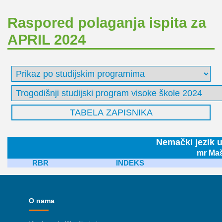
Raspored polaganja ispita za
APRIL 2024
Nemački jezik u
mr Maš
RBR
INDEKS
O nama