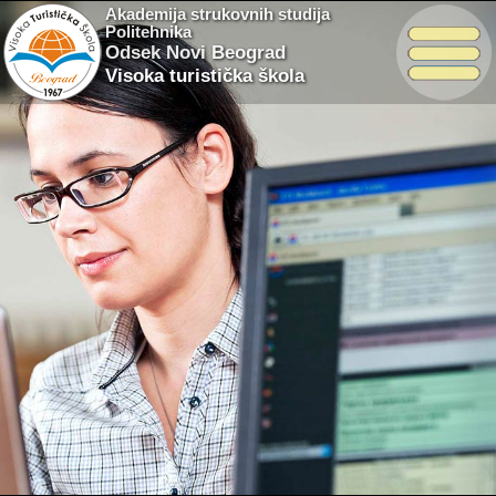
Akademija strukovnih studija
Politehnika
Odsek Novi Beograd
Visoka turistička škola