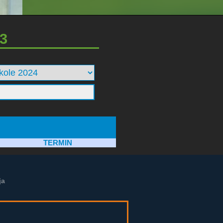
3
TERMIN
ja