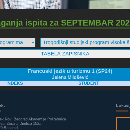
aganja ispita za SEPTEMBAR 202
Francuski jezik u turizmu 1 (SP24)
Jelena Milošević
INDEKS
STUDENT
akt
Lokaci
ek Novi Beograd Akademije Politehnika
evar Zorana Đinđića 152a
70 Beograd