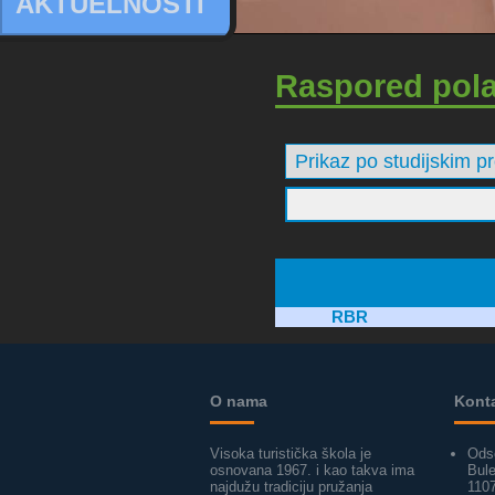
AKTUELNOSTI
Raspored pol
RBR
O nama
Kont
Visoka turistička škola je
Ods
osnovana 1967. i kao takva ima
Bul
najdužu tradiciju pružanja
110