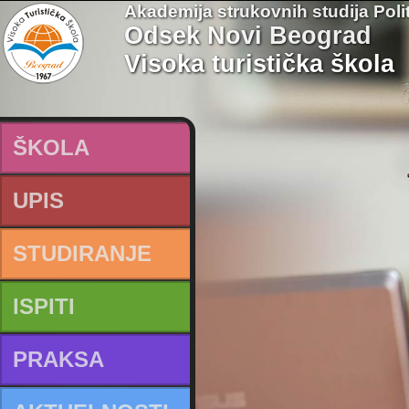
Akademija strukovnih studija Poli
Odsek Novi Beograd
Visoka turistička škola
ŠKOLA
UPIS
STUDIRANJE
ISPITI
PRAKSA