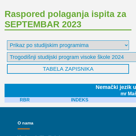
Raspored polaganja ispita za
SEPTEMBAR 2023
Nemački jezik u
mr Maš
RBR
INDEKS
O nama