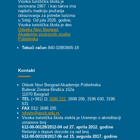
Visoka turistička škola je
osnovana 1967. i kao takva ima
najdužu tradiciju pružanja
obrazovanja za potrebe turizma
u Srbiji.
Od jula 2026. godine,
Visoka turistička škola je deo
Odseka Novi Beograd
,
Akademije strukovnih studija
Politehnika
.
Tekući račun
840-32883845-18
Kontakt
Odsek Novi Beograd Akademije Politehnika
Bulevar Zorana Đinđića 152a
11070 Beograd
TEL
(+381) 11
2698 222
, 2698 206, 3196 630, 3196
631
FAX
011/ 2698 205
infovts@assb.edu.rs
Visoka turistička škola stekla je Uverenje o akreditaciji
ustanove broj
612-00-00128/2012-04 od 27. aprila 2012. godine
Rešenje o dopuni dozvole za rad broj
612-00-00319/2017-06 od 15. avgusta 2017. godine