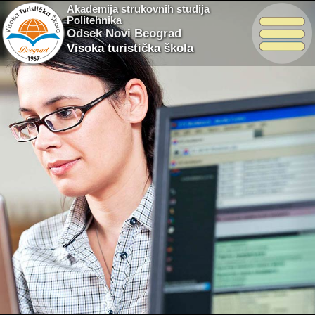
Akademija strukovnih studija
Politehnika
Odsek Novi Beograd
Visoka turistička škola