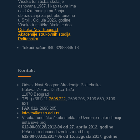
Visoka turistička škola je
osnovana 1967. i kao takva ima
najdužu tradiciju pružanja
obrazovanja za potrebe turizma
u Srbiji.
Od jula 2026. godine,
Visoka turistička škola je deo
Odseka Novi Beograd
,
Akademije strukovnih studija
Politehnika
.
Tekući račun
840-32883845-18
Kontakt
Odsek Novi Beograd Akademije Politehnika
Bulevar Zorana Đinđića 152a
11070 Beograd
TEL
(+381) 11
2698 222
, 2698 206, 3196 630, 3196
631
FAX
011/ 2698 205
infovts@assb.edu.rs
Visoka turistička škola stekla je Uverenje o akreditaciji
ustanove broj
612-00-00128/2012-04 od 27. aprila 2012. godine
Rešenje o dopuni dozvole za rad broj
612-00-00319/2017-06 od 15. avgusta 2017. godine