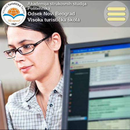
Akademija strukovnih studija
Politehnika
Odsek Novi Beograd
Visoka turistička škola