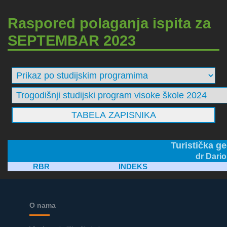
Raspored polaganja ispita za
SEPTEMBAR 2023
Turistička ge
dr Dario
RBR
INDEKS
O nama