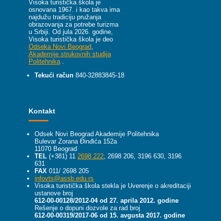
Visoka turistička škola je
osnovana 1967. i kao takva ima
najdužu tradiciju pružanja
obrazovanja za potrebe turizma
u Srbiji.
Od jula 2026. godine,
Visoka turistička škola je deo
Odseka Novi Beograd
,
Akademije strukovnih studija
Politehnika
.
Tekući račun
840-32883845-18
Kontakt
Odsek Novi Beograd Akademije Politehnika
Bulevar Zorana Đinđića 152a
11070 Beograd
TEL
(+381) 11
2698 222
, 2698 206, 3196 630, 3196
631
FAX
011/ 2698 205
infovts@assb.edu.rs
Visoka turistička škola stekla je Uverenje o akreditaciji
ustanove broj
612-00-00128/2012-04 od 27. aprila 2012. godine
Rešenje o dopuni dozvole za rad broj
612-00-00319/2017-06 od 15. avgusta 2017. godine