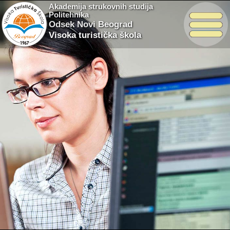
Akademija strukovnih studija
Politehnika
Odsek Novi Beograd
Visoka turistička škola