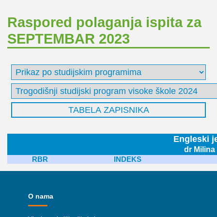
Raspored polaganja ispita za
SEPTEMBAR 2023
Engleski j
dr Milin
RBR
INDEKS
O nama