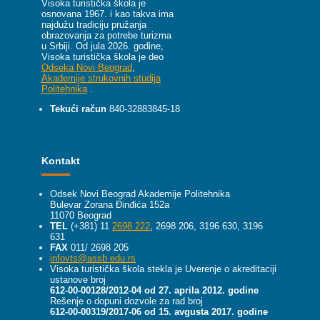
Visoka turistička škola je
osnovana 1967. i kao takva ima
najdužu tradiciju pružanja
obrazovanja za potrebe turizma
u Srbiji.
Od jula 2026. godine,
Visoka turistička škola je deo
Odseka Novi Beograd
,
Akademije strukovnih studija
Politehnika
.
Tekući račun
840-32883845-18
Kontakt
Odsek Novi Beograd Akademije Politehnika
Bulevar Zorana Đinđića 152a
11070 Beograd
TEL
(+381) 11
2698 222
, 2698 206, 3196 630, 3196
631
FAX
011/ 2698 205
infovts@assb.edu.rs
Visoka turistička škola stekla je Uverenje o akreditaciji
ustanove broj
612-00-00128/2012-04 od 27. aprila 2012. godine
Rešenje o dopuni dozvole za rad broj
612-00-00319/2017-06 od 15. avgusta 2017. godine