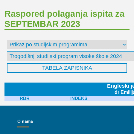
Raspored polaganja ispita za
SEPTEMBAR 2023
Engleski j
dr Emili
RBR
INDEKS
O nama