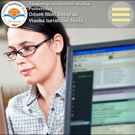
Akademija strukovnih studija
Politehnika
Odsek Novi Beograd
Visoka turistička škola