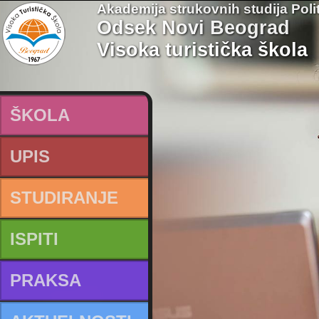
Akademija strukovnih studija Poli
Odsek Novi Beograd
Visoka turistička škola
ŠKOLA
UPIS
STUDIRANJE
ISPITI
PRAKSA