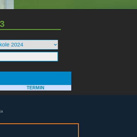
3
TERMIN
ja