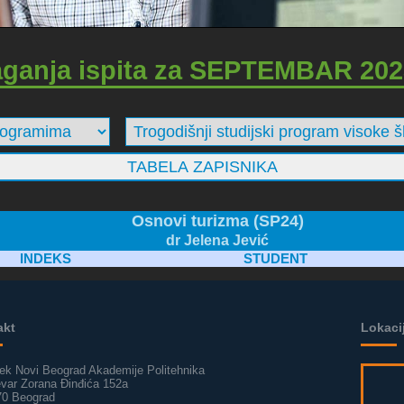
aganja ispita za SEPTEMBAR 202
Osnovi turizma (SP24)
dr Jelena Jević
INDEKS
STUDENT
akt
Lokaci
ek Novi Beograd Akademije Politehnika
evar Zorana Đinđića 152a
70 Beograd