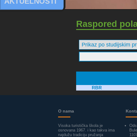
AKTUELNOSTI
Raspored pol
RBR
O nama
Kont
Visoka turistička škola je
Ods
osnovana 1967. i kao takva ima
Bul
najdužu tradiciju pružanja
110