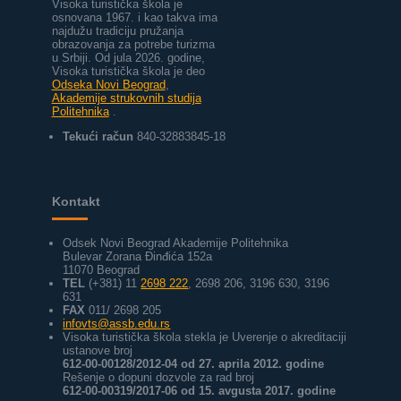
Visoka turistička škola je
osnovana 1967. i kao takva ima
najdužu tradiciju pružanja
obrazovanja za potrebe turizma
u Srbiji.
Od jula 2026. godine,
Visoka turistička škola je deo
Odseka Novi Beograd
,
Akademije strukovnih studija
Politehnika
.
Tekući račun
840-32883845-18
Kontakt
Odsek Novi Beograd Akademije Politehnika
Bulevar Zorana Đinđića 152a
11070 Beograd
TEL
(+381) 11
2698 222
, 2698 206, 3196 630, 3196
631
FAX
011/ 2698 205
infovts@assb.edu.rs
Visoka turistička škola stekla je Uverenje o akreditaciji
ustanove broj
612-00-00128/2012-04 od 27. aprila 2012. godine
Rešenje o dopuni dozvole za rad broj
612-00-00319/2017-06 od 15. avgusta 2017. godine