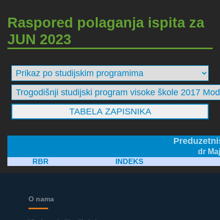
Raspored polaganja ispita za
JUN 2023
Preduzetni
dr Ma
RBR
INDEKS
O nama