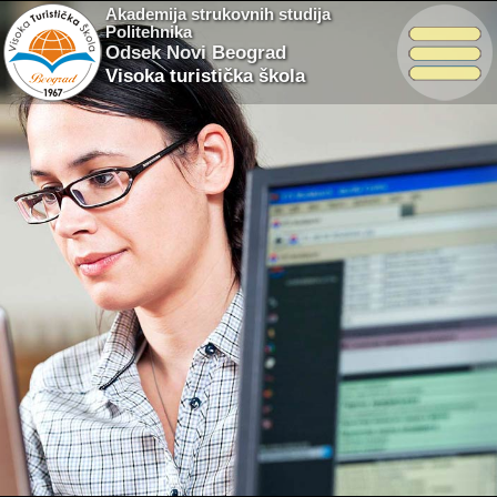
Akademija strukovnih studija
Politehnika
Odsek Novi Beograd
Visoka turistička škola