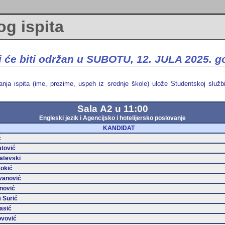
g ispita
i će biti održan u SUBOTU, 12. JULA 2025. g
a ispita (ime, prezime, uspeh iz srednje škole) ulože Studentskoj službi
Sala А2 u 11:00
Engleski jezik i Agencijsko i hotelijersko poslovanje
KANDIDAT
ć
atović
latevski
tokić
vanović
inović
)
Surić
asić
ovović