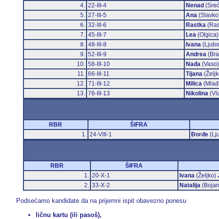
4.
22-III-4
Nenad
(Sre
5.
27-III-5
Ana
(Slavko
6.
32-III-6
Rastka
(Ras
7.
45-III-7
Lea
(Olgica
8.
48-III-8
Ivana
(Ljubo
9.
52-III-9
Andrea
(Bra
10.
58-III-10
Nađa
(Vaso
11.
66-III-11
Tijana
(Želj
12.
71-III-12
Milica
(Mlađ
13.
76-III-13
Nikolina
(Vl
RBR
ŠIFRA
1.
24-VIII-1
Đorđe
(Lj
RBR
ŠIFRA
1.
20-X-1
Ivana
(Željko)
2.
33-X-2
Natalija
(Boja
Podsećamo kandidate da na prijemni ispit obavezno ponesu
ličnu kartu (ili pasoš),