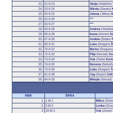
23.
51-II-23
Vanja
(Vladimir)
24.
53-II-24
Nikola
(Slavko)
25.
54-II-25
Jelena
( Milan)
M
26.
62-II-26
***
27.
63-II-27
***
28.
64-II-28
Andrea
(Vladimi
29.
65-II-29
Ivana
(Goran)
St
30.
67-II-30
Anđela
(Željko)
31.
69-II-31
Luka
(Dragan)
Ž
32.
70-II-32
Marko
(Dragana
33.
72-II-33
Filip
(Nenad)
Jov
34.
73-II-34
Vuk
(Saša)
Kerk
35.
74-II-35
Nevena
(Nebojš
36.
75-II-36
Luka
(Dragan)
Š
37.
81-II-38
Jug
(Dejan)
Sofr
38.
84-II-39
Mihajlo
(Nenad)
RBR
ŠIFRA
1.
1-III-1
Milica
(Slob
2.
3-III-2
Lenka
(Zora
3.
18-III-3
Vuk
(Zoran)