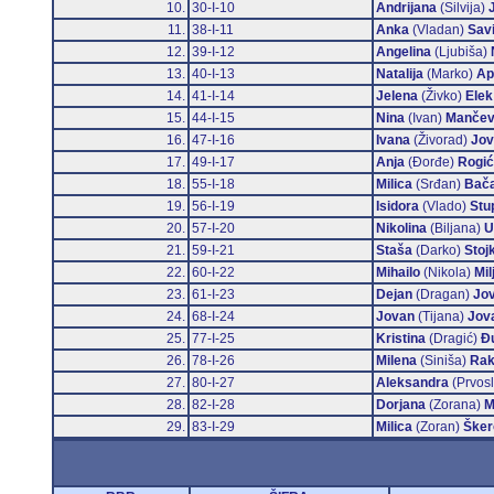
10.
30-I-10
Andrijana
(Silvija)
11.
38-I-11
Anka
(Vladan)
Sav
12.
39-I-12
Angelina
(Ljubiša)
13.
40-I-13
Natalija
(Marko)
Ap
14.
41-I-14
Jelena
(Živko)
Elek
15.
44-I-15
Nina
(Ivan)
Manče
16.
47-I-16
Ivana
(Živorad)
Jov
17.
49-I-17
Anja
(Đorđe)
Rogić
18.
55-I-18
Milica
(Srđan)
Bača
19.
56-I-19
Isidora
(Vlado)
Stu
20.
57-I-20
Nikolina
(Biljana)
U
21.
59-I-21
Staša
(Darko)
Stoj
22.
60-I-22
Mihailo
(Nikola)
Mil
23.
61-I-23
Dejan
(Dragan)
Jo
24.
68-I-24
Jovan
(Tijana)
Jov
25.
77-I-25
Kristina
(Dragić)
Đ
26.
78-I-26
Milena
(Siniša)
Rak
27.
80-I-27
Aleksandra
(Prvos
28.
82-I-28
Dorjana
(Zorana)
M
29.
83-I-29
Milica
(Zoran)
Šker