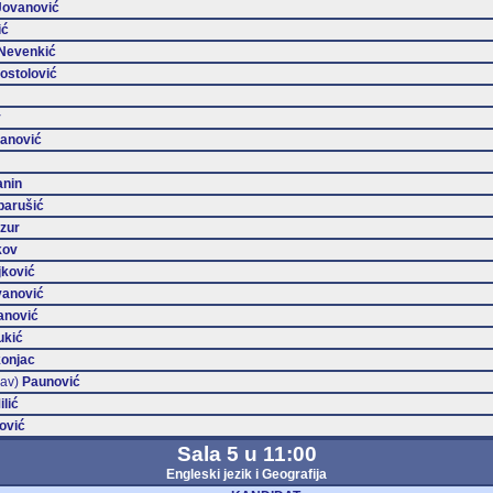
Jovanović
ić
Nevenkić
ostolović
v
anović
nin
parušić
zur
kov
jković
vanović
anović
ukić
onjac
lav)
Paunović
ilić
ović
Sala 5 u 11:00
Engleski jezik i Geografija