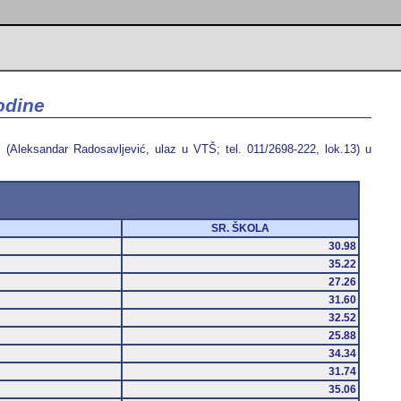
odine
 (Aleksandar Radosavljević, ulaz u VTŠ; tel. 011/2698-222, lok.13) u
SR. ŠKOLA
30.98
35.22
27.26
31.60
32.52
25.88
34.34
31.74
35.06