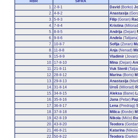
RBR
ŠIFRA
1.
2-II-1
David
(Borko)
Jo
2.
4-II-2
Anastasija
(Gor
3.
5-II-3
Filip
(Goran)
Rad
4.
7-II-4
Kristina
(Milora
5.
8-II-5
Andrija
(Dejan)
6.
9-II-6
Anđela
(Tatijana
7.
10-II-7
Sofija
(Zoran)
Ma
8.
11-II-8
Anja
(Nenad)
Mi
9.
15-II-9
Vladimir
(Jovan
10.
17-II-10
Mina
(Dejan)
Ant
11.
21-II-11
Vuk Stenli
(Tatj
12.
28-II-12
Marina
(Boris)
Mi
13.
29-II-13
Anastasija
(Mar
14.
31-II-14
Uroš
(Milorad)
R
15.
34-II-15
Aleksa
(Bane)
L
16.
35-II-16
Jana
(Petar)
Pap
17.
36-II-17
Lena
(Predrag)
18.
37-II-18
Milica
(Đorđe)
M
19.
42-II-19
Nikola
(Mićo)
Ro
20.
43-II-20
Teodora
(Gorda
21.
46-II-21
Katarina
(Nikola
22.
50-II-22
Teodora
(Darko