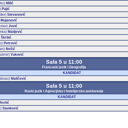
ćko)
Milić
)
Pajić
tko)
Stevanović
)
Mujanović
slav)
Jović
nka)
Matijević
)
Škrbić
ko)
Petrović
an)
Nešić
adimir)
Vuković
Sala 5 u 11:00
Francuski jezik i Geografija
KANDIDAT
ubisav)
Maličević
Sala 5 u 11:00
Ruski jezik i Agencijsko i hotelijersko poslovanje
KANDIDAT
Jevtić
n)
Stanković