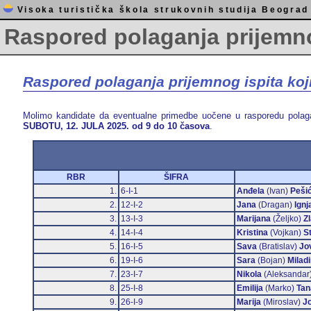
Visoka turistička škola strukovnih studija Beograd
Raspored polaganja prijemno
Raspored polaganja prijemnog ispita koj
Molimo kandidate da eventualne primedbe uočene u rasporedu polaganj
SUBOTU, 12. JULA 2025. od 9 do 10 časova
.
RBR
ŠIFRA
1.
6-I-1
Anđela
(Ivan)
Peši
2.
12-I-2
Jana
(Dragan)
Ignj
3.
13-I-3
Marijana
(Željko)
Z
4.
14-I-4
Kristina
(Vojkan)
S
5.
16-I-5
Sava
(Bratislav)
Jo
6.
19-I-6
Sara
(Bojan)
Milad
7.
23-I-7
Nikola
(Aleksandar
8.
25-I-8
Emilija
(Marko)
Tan
9.
26-I-9
Marija
(Miroslav)
J