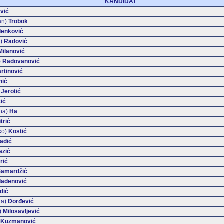
KANDIDAT
vić
an)
Trobok
enković
d)
Radović
Milanović
)
Radovanović
rtinović
nić
)
Jerotić
ić
ana)
Ha
trić
ko)
Kostić
adić
azić
rić
Samardžić
ladenović
dić
na)
Đorđević
)
Milosavljević
)
Kuzmanović