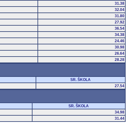
31.38
32.04
31.80
27.92
36.54
34.38
24.46
30.98
26.64
28.28
SR. ŠKOLA
27.54
SR. ŠKOLA
34.98
31.44