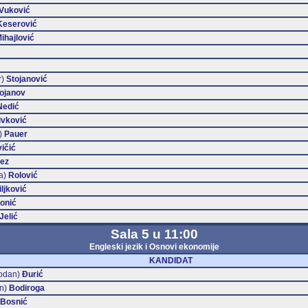
Vuković
Keserović
ihajlović
r)
Stojanović
ojanov
Nedić
ivković
)
Pauer
ičić
ez
a)
Rolović
iljković
onić
Jelić
Sala 5 u 11:00
Engleski jezik i Osnovi ekonomije
KANDIDAT
odan)
Đurić
n)
Bodiroga
Bosnić